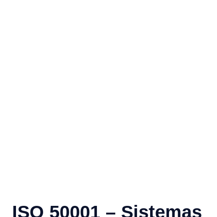
ISO 50001 – Sistemas De
Gestión De La Energía
ISO 50001 – Sistemas